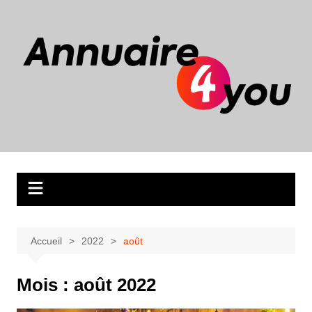
Aller
au
contenu
Accueil
2022
août
Mois :
août 2022