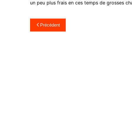
un peu plus frais en ces temps de grosses cha
Navigation
Précédent
de
l’article